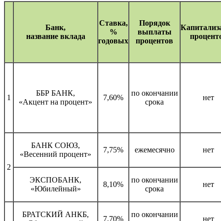
Ставка,
Порядок
Банк,
Капитализ
%
выплаты
название вклада
процент
годовых
процентов
ББР БАНК,
по окончании
1
7,60%
нет
«Акцент на процент»
срока
БАНК СОЮЗ,
7,75%
ежемесячно
нет
«Весенний процент»
2
ЭКСПОБАНК,
по окончании
8,10%
нет
«Юбилейный»
срока
БРАТСКИЙ АНКБ,
по окончании
7,70%
нет