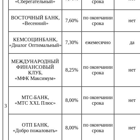
«Сберегательный»
срока
ВОСТОЧНЫЙ БАНК,
по окончании
7,60%
нет
«Весенний»
срока
КЕМСОЦИНБАНК,
7,30%
ежемесячно
да
«Диалог Оптимальный»
МЕЖДУНАРОДНЫЙ
ФИНАНСОВЫЙ
по окончании
8,25%
нет
КЛУБ,
срока
«МФК Максимум»
МТС-БАНК,
по окончании
8,00%
нет
«МТС ХХL Плюс»
срока
3
ОТП БАНК,
по окончании
8,00%
нет
«Добро пожаловать»
срока