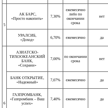
ежемесячно
АК БАРС,
либо по
7,30%
нет
«Просто накопить»
окончании
срока
5
УРАЛСИБ,
6,70%
ежемесячно
да
«Доход»
АЗИАТСКО-
ТИХООКЕАНСКИЙ
по окончании
7,00%
нет
БАНК,
срока
«Сохрани»
БАНК ОТКРЫТИЕ,
7,07%
ежемесячно
да
«Надежный»
ГАЗПРОМБАНК,
«Газпромбанк – Ваш
7,40%
ежемесячно
да
6
успех»