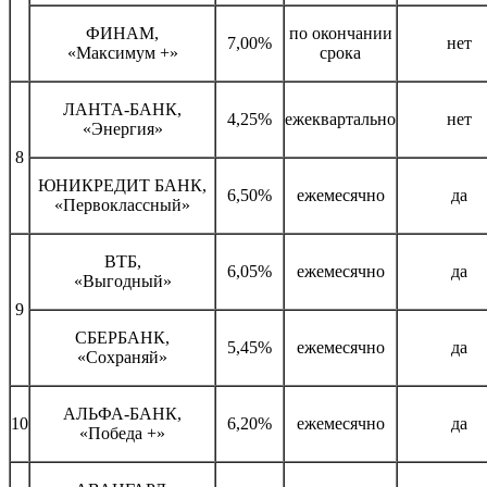
ФИНАМ,
по окончании
7,00%
нет
«Максимум +»
срока
ЛАНТА-БАНК,
4,25%
ежеквартально
нет
«Энергия»
8
ЮНИКРЕДИТ БАНК,
6,50%
ежемесячно
да
«Первоклассный»
ВТБ,
6,05%
ежемесячно
да
«Выгодный»
9
СБЕРБАНК,
5,45%
ежемесячно
да
«Сохраняй»
АЛЬФА-БАНК,
10
6,20%
ежемесячно
да
«Победа +»