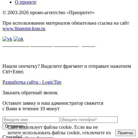
О проекте
© 2003-2026 промо-агентство «Приоритет»
При использовании материалов обязательна ссылка на сайт
www.finansist-kras.ru
Политика обработки персональных данных
.
Сайт
использует
файлы cookie. Если вы не хотите использовать файлы cookie,
отключите их в настройках браузера.
Нашли опечатку? Выделите фрагмент и отправьте нажатием
Ctrl+Enter.
Разработка сайта - LogicTim
Заказать обратный звонок
Оставьте заявку и наш администратор свяжется
с Вами в течение 10 минут
Отправить
Сайт использует файлы cookie. Если вы не
хотите использовать файлы cookie, отключите их
Понятно
Спасибо!