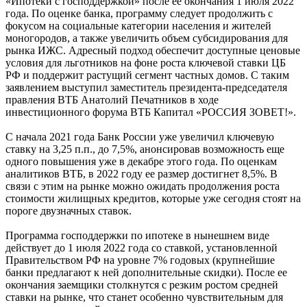
«Ипотеки с господдержкой» после ее окончания 1 июля 2022
года. По оценке банка, программу следует продолжить с
фокусом на социальные категории населения и жителей
моногородов, а также увеличить объем субсидирования для
рынка ИЖС. Адресный подход обеспечит доступные ценовые
условия для льготников на фоне роста ключевой ставки ЦБ
РФ и поддержит растущий сегмент частных домов. С таким
заявлением выступил заместитель президента-председателя
правления ВТБ Анатолий Печатников в ходе
инвестиционного форума ВТБ Капитал «РОССИЯ ЗОВЕТ!».
С начала 2021 года Банк России уже увеличил ключевую
ставку на 3,25 п.п., до 7,5%, анонсировав возможность еще
одного повышения уже в декабре этого года. По оценкам
аналитиков ВТБ, в 2022 году ее размер достигнет 8,5%. В
связи с этим на рынке можно ожидать продолжения роста
стоимости жилищных кредитов, которые уже сегодня стоят на
пороге двузначных ставок.
Программа господдержки по ипотеке в нынешнем виде
действует до 1 июля 2022 года со ставкой, установленной
Правительством РФ на уровне 7% годовых (крупнейшие
банки предлагают к ней дополнительные скидки). После ее
окончания заемщики столкнутся с резким ростом средней
ставки на рынке, что станет особенно чувствительным для