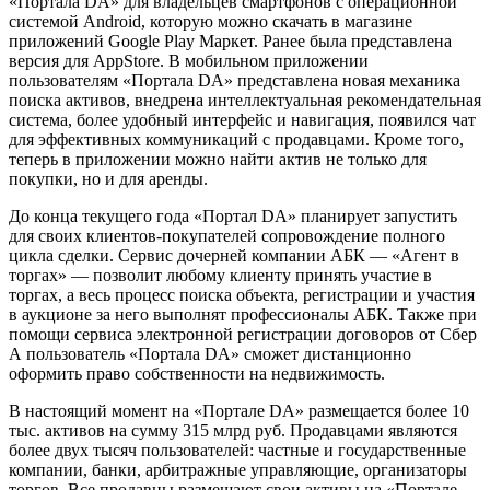
«Портала DA» для владельцев смартфонов с операционной
системой Android, которую можно скачать в магазине
приложений Google Play Маркет. Ранее была представлена
версия для AppStore. В мобильном приложении
пользователям «Портала DA» представлена новая механика
поиска активов, внедрена интеллектуальная рекомендательная
система, более удобный интерфейс и навигация, появился чат
для эффективных коммуникаций с продавцами. Кроме того,
теперь в приложении можно найти актив не только для
покупки, но и для аренды.
До конца текущего года «Портал DA» планирует запустить
для своих клиентов-покупателей сопровождение полного
цикла сделки. Сервис дочерней компании АБК — «Агент в
торгах» — позволит любому клиенту принять участие в
торгах, а весь процесс поиска объекта, регистрации и участия
в аукционе за него выполнят профессионалы АБК. Также при
помощи сервиса электронной регистрации договоров от Сбер
А пользователь «Портала DA» сможет дистанционно
оформить право собственности на недвижимость.
В настоящий момент на «Портале DA» размещается более 10
тыс. активов на сумму 315 млрд руб. Продавцами являются
более двух тысяч пользователей: частные и государственные
компании, банки, арбитражные управляющие, организаторы
торгов. Все продавцы размещают свои активы на «Портале