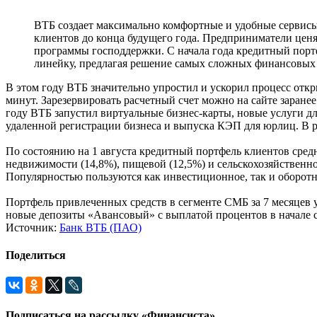
ВТБ создает максимально комфортные и удобные сервисы
клиентов до конца будущего года. Предприниматели цен
программы господдержки. С начала года кредитный порт
линейку, предлагая решение самых сложных финансовых з
В этом году ВТБ значительно упростил и ускорил процесс отк
минут. Зарезервировать расчетный счет можно на сайте заранее
году ВТБ запустил виртуальные бизнес-карты, новые услуги 
удаленной регистрации бизнеса и выпуска КЭП для юрлиц. В р
По состоянию на 1 августа кредитный портфель клиентов сред
недвижимости (14,8%), пищевой (12,5%) и сельскохозяйственн
Популярностью пользуются как инвестиционное, так и оборотн
Портфель привлеченных средств в сегменте СМБ за 7 месяцев 
новые депозиты «Авансовый» с выплатой процентов в начале с
Источник:
Банк ВТБ (ПАО)
Поделиться
Подписаться на рассылку «Финансиста»