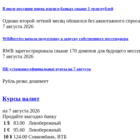
В июле россияне вновь взяли в банках свыше 1 трлн рублей
Однако второй летний месяц обошелся без ажиотажного спроса
7 августа 2026
Wildberries начала подготовку к запуску собственного мессенджера
RWB зарегистрировала свыше 170 доменов для будущего мессенд
7 августа 2026
ЦБ установил официальные курсы на 7 августа
Рубль резко дешевеет
Курсы валют
на 7 августа 2026
Продайте выгодно банку
1 $
83.00
Левобережный
1 €
95.60
Левобережный
10 ¥
124.00
Совкомбанк, ВТБ