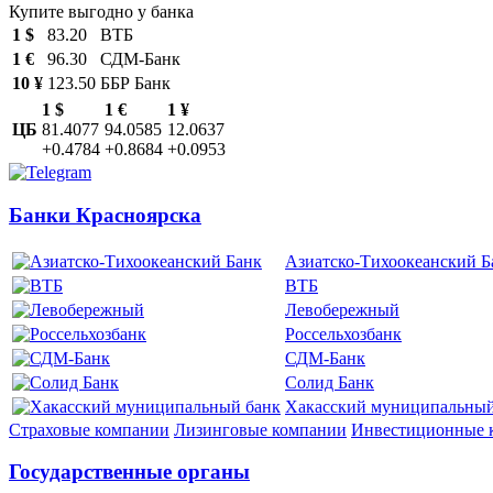
Купите выгодно у банка
1 $
83.20
ВТБ
1 €
96.30
СДМ-Банк
10 ¥
123.50
ББР Банк
1 $
1 €
1 ¥
ЦБ
81.4077
94.0585
12.0637
+0.4784
+0.8684
+0.0953
Банки Красноярска
Азиатско-Тихоокеанский Б
ВТБ
Левобережный
Россельхозбанк
СДМ-Банк
Солид Банк
Хакасский муниципальный
Страховые компании
Лизинговые компании
Инвестиционные 
Государственные органы