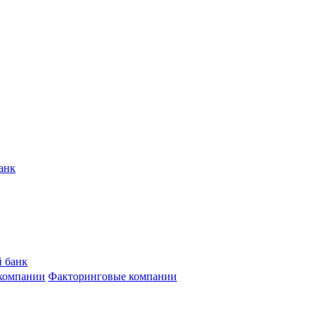
анк
 банк
компании
Факторинговые компании