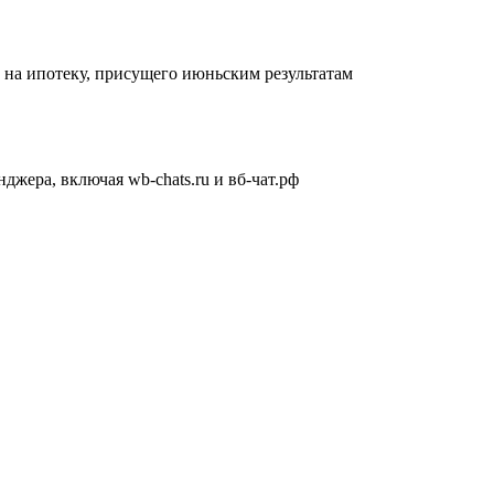
 на ипотеку, присущего июньским результатам
жера, включая wb-chats.ru и вб-чат.рф