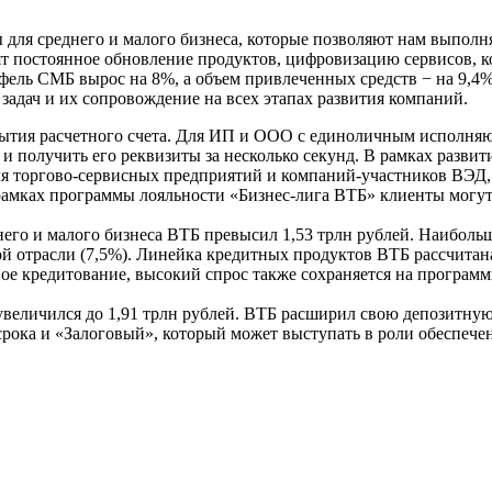
 для среднего и малого бизнеса, которые позволяют нам выполн
ят постоянное обновление продуктов, цифровизацию сервисов, 
фель СМБ вырос на 8%, а объем привлеченных средств − на 9,
адач и их сопровождение на всех этапах развития компаний.
рытия расчетного счета. Для ИП и ООО с единоличным исполняю
 и получить его реквизиты за несколько секунд. В рамках развит
для торгово-сервисных предприятий и компаний-участников ВЭД
амках программы лояльности «Бизнес-лига ВТБ» клиенты могут 
него и малого бизнеса ВТБ превысил 1,53 трлн рублей. Наибольш
ой отрасли (7,5%). Линейка кредитных продуктов ВТБ рассчитан
ое кредитование, высокий спрос также сохраняется на програм
увеличился до 1,91 трлн рублей. ВТБ расширил свою депозитну
рока и «Залоговый», который может выступать в роли обеспечен