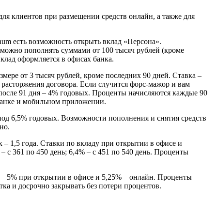
д для клиентов при размещении средств онлайн, а также для
atinum есть возможность открыть вклад «Персона».
д можно пополнять суммами от 100 тысяч рублей (кроме
Вклад оформляется в офисах банка.
ере от 3 тысяч рублей, кроме последних 90 дней. Ставка –
о расторжения договора. Если случится форс-мажор и вам
 после 91 дня – 4% годовых. Проценты начисляются каждые 90
т-банке и мобильном приложении.
 под 6,5% годовых. Возможности пополнения и снятия средств
но.
– 1,5 года. Ставки по вкладу при открытии в офисе и
 – с 361 по 450 день; 6,4% – с 451 по 540 день. Проценты
а – 5% при открытии в офисе и 5,25% – онлайн. Проценты
ка и досрочно закрывать без потери процентов.