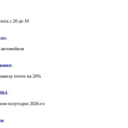
ось с 20 до 10
гах»
 автомобиля
правилу
равилу почти на 20%
 M&A
рвом полугодии 2026-го
ла