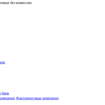
 новые без комиссии
анк
 банк
компании
Факторинговые компании