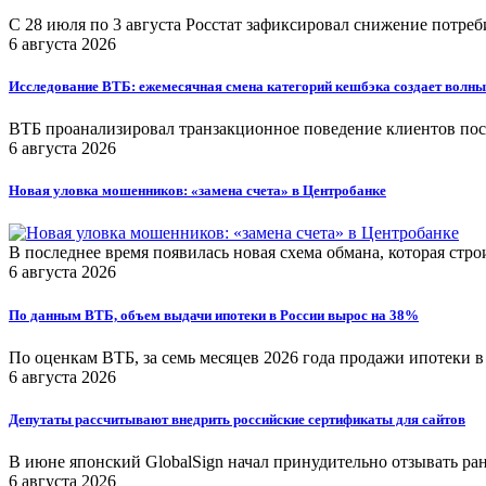
С 28 июля по 3 августа Росстат зафиксировал снижение потреб
6 августа 2026
Исследование ВТБ: ежемесячная смена категорий кешбэка создает волны
ВТБ проанализировал транзакционное поведение клиентов посл
6 августа 2026
Новая уловка мошенников: «замена счета» в Центробанке
В последнее время появилась новая схема обмана, которая стр
6 августа 2026
По данным ВТБ, объем выдачи ипотеки в России вырос на 38%
По оценкам ВТБ, за семь месяцев 2026 года продажи ипотеки в
6 августа 2026
Депутаты рассчитывают внедрить российские сертификаты для сайтов
В июне японский GlobalSign начал принудительно отзывать р
6 августа 2026