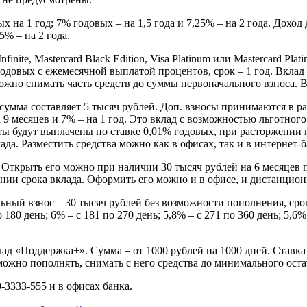
ых на 1 год; 7% годовых – на 1,5 года и 7,25% – на 2 года. Дохо
5% – на 2 года.
inite, Mastercard Black Edition, Visa Platinum или Mastercard Pl
 годовых с ежемесячной выплатой процентов, срок – 1 год. Вкла
 можно снимать часть средств до суммы первоначального взноса. 
ма составляет 5 тысяч рублей. Доп. взносы принимаются в разм
 9 месяцев и 7% – на 1 год. Это вклад с возможностью льготног
нты будут выплачены по ставке 0,01% годовых, при расторжении
лада. Разместить средства можно как в офисах, так и в интерне
. Открыть его можно при наличии 30 тысяч рублей на 6 месяцев
нии срока вклада. Оформить его можно и в офисе, и дистанцион
ый взнос – 30 тысяч рублей без возможности пополнения, срок 
180 день; 6% – с 181 по 270 день; 5,8% – с 271 по 360 день; 5,6%
лад «Поддержка+». Сумма – от 1000 рублей на 1000 дней. Ставк
жно пополнять, снимать с него средства до минимального остат
3333-555 и в офисах банка.