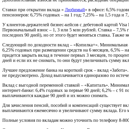
Ставки при открытии вклада «
Любимый
» в офисе: 6,5% годов
пенсионеров: 6,75% годовых – на 1 год; 7,25% – на 1,5 года и 7,
У клиентов-держателей бизнес-кейсов с дебетовой картой Visa Inf
Первоначальный взнос – 1, 3 или 5 млн рублей. Ставка – 7,5%
последних 90 дней), но от этого будет меняться ставка. Также
Следующий по доходности вклад – «Копилка+». Минимальная сум
6,25% годовых при размещении средств на 6 месяцев, 6,5% – на
придется закрыть вклад в течение первых 3 месяцев, то проце
дней и если их не снимать, то они будут увеличивать сумму вк
Лучшее предложение банка на короткий срок – вклад «Забота»
не предусмотрено. Доход выплачивается единоразово по истече
Вклад с выгодной переменной ставкой – «Капиталъ». Минимальн
интернет-банке: 6,4% годовых за первые 90 дней; 6,2% – с 91 по 
выплачиваются каждые 90 дней и их можно снимать.
Для зачисления пенсий, пособий и компенсаций существует вк
выплачиваются ежемесячно и увеличивают сумму вклада. Его мо
Полные условия по вкладам можно уточнить по телефону 8-800-