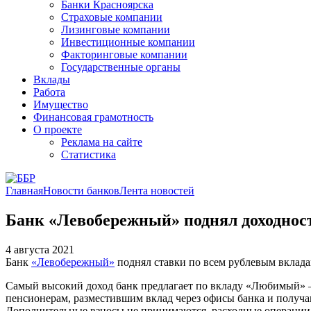
Банки Красноярска
Страховые компании
Лизинговые компании
Инвестиционные компании
Факторинговые компании
Государственные органы
Вклады
Работа
Имущество
Финансовая грамотность
О проекте
Реклама на сайте
Статистика
Главная
Новости банков
Лента новостей
Банк «Левобережный» поднял доходнос
4 августа 2021
Банк
«Левобережный»
поднял ставки по всем рублевым вкладам
Самый высокий доход банк предлагает по вкладу «Любимый» – 
пенсионерам, разместившим вклад через офисы банка и получ
Дополнительные взносы не принимаются, расходные операции