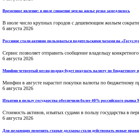
Временное явление: в июле снижение цен на жилье резко замедлилось
В июле число крупных городов с дешевеющим жильем сократил
6 августа 2026
Россияне стали активно пользоваться водительскими чатами на «Госуслу
Сервис позволяет отправить сообщение владельцу конкретного
6 августа 2026
Минфин четвертый месяц подряд будет покупать валюту по бюджетному 
Минфин в августе нарастит покупки валюты по бюджетному п
6 августа 2026
Изъятия в пользу государства обеспечили более 40% российского рынка
Стоимость активов, изъятых судами в пользу государства в пе
6 августа 2026
Для желающих поменять старые доллары стали действовать новые прави