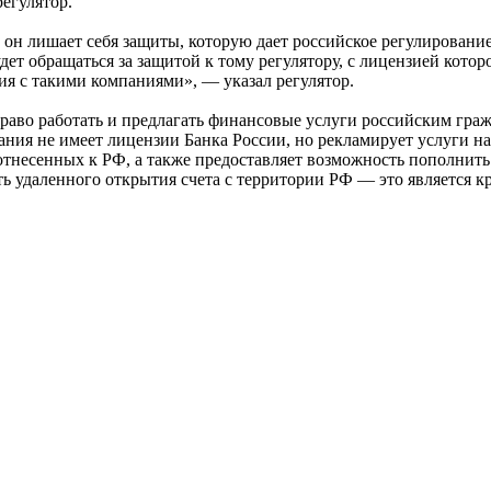
егулятор.
 он лишает себя защиты, которую дает российское регулировани
ет обращаться за защитой к тому регулятору, с лицензией котор
я с такими компаниями», — указал регулятор.
аво работать и предлагать финансовые услуги российским граж
ания не имеет лицензии Банка России, но рекламирует услуги на
, отнесенных к РФ, а также предоставляет возможность пополнит
 удаленного открытия счета с территории РФ — это является кр