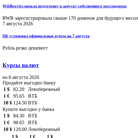
Wildberries начала подготовку к запуску собственного мессенджера
RWB зарегистрировала свыше 170 доменов для будущего мессенд
7 августа 2026
ЦБ установил официальные курсы на 7 августа
Рубль резко дешевеет
Курсы валют
на 8 августа 2026
Продайте выгодно банку
1 $
82.20
Левобережный
1 €
95.65
ВТБ
10 ¥
124.50
ВТБ
Купите выгодно у банка
1 $
84.30
ВТБ
1 €
98.65
ВТБ
10 ¥
129.00
Левобережный
1 $
1 €
1 ¥