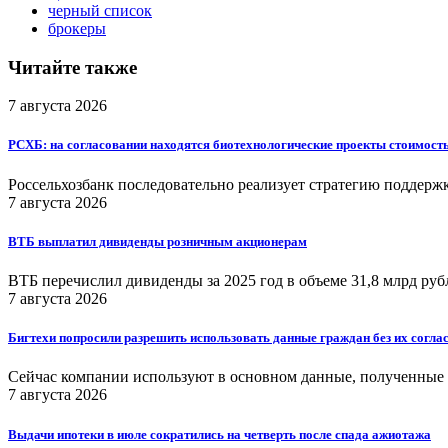
черный список
брокеры
Читайте также
7 августа 2026
РСХБ: на согласовании находятся биотехнологические проекты стоимост
Россельхозбанк последовательно реализует стратегию поддерж
7 августа 2026
ВТБ выплатил дивиденды розничным акционерам
ВТБ перечислил дивиденды за 2025 год в объеме 31,8 млрд руб
7 августа 2026
Бигтехи попросили разрешить использовать данные граждан без их согла
Сейчас компании используют в основном данные, полученные от
7 августа 2026
Выдачи ипотеки в июле сократились на четверть после спада ажиотажа