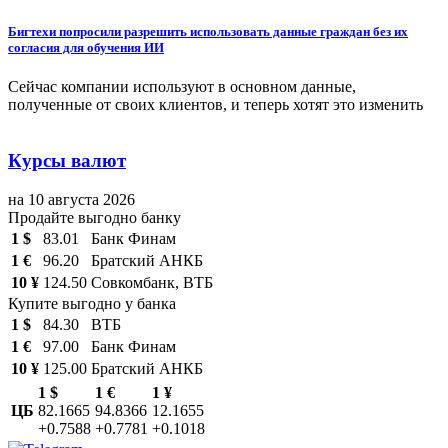
Бигтехи попросили разрешить использовать данные граждан без их
согласия для обучения ИИ
Сейчас компании используют в основном данные,
полученные от своих клиентов, и теперь хотят это изменить
Курсы валют
на 10 августа 2026
Продайте выгодно банку
1 $
83.01
Банк Финам
1 €
96.20
Братский АНКБ
10 ¥
124.50
Совкомбанк, ВТБ
Купите выгодно у банка
1 $
84.30
ВТБ
1 €
97.00
Банк Финам
10 ¥
125.00
Братский АНКБ
1 $
1 €
1 ¥
ЦБ
82.1665
94.8366
12.1655
+0.7588
+0.7781
+0.1018