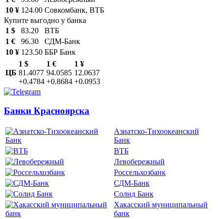
10 ¥
124.00
Совкомбанк, ВТБ
Купите выгодно у банка
1 $
83.20
ВТБ
1 €
96.30
СДМ-Банк
10 ¥
123.50
ББР Банк
1 $
1 €
1 ¥
ЦБ
81.4077
94.0585
12.0637
+0.4784
+0.8684
+0.0953
Банки Красноярска
Азиатско-Тихоокеанский
Банк
ВТБ
Левобережный
Россельхозбанк
СДМ-Банк
Солид Банк
Хакасский муниципальный
банк