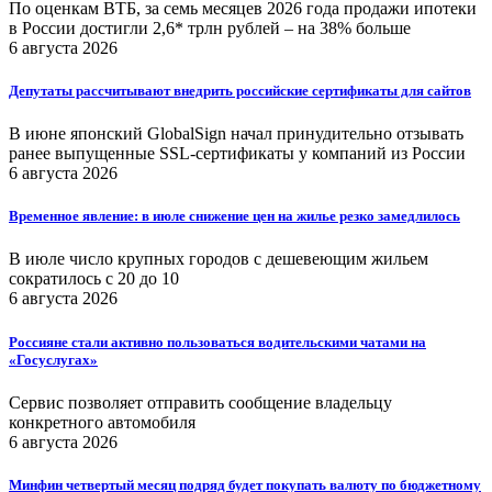
По оценкам ВТБ, за семь месяцев 2026 года продажи ипотеки
в России достигли 2,6* трлн рублей – на 38% больше
6 августа 2026
Депутаты рассчитывают внедрить российские сертификаты для сайтов
В июне японский GlobalSign начал принудительно отзывать
ранее выпущенные SSL-сертификаты у компаний из России
6 августа 2026
Временное явление: в июле снижение цен на жилье резко замедлилось
В июле число крупных городов с дешевеющим жильем
сократилось с 20 до 10
6 августа 2026
Россияне стали активно пользоваться водительскими чатами на
«Госуслугах»
Сервис позволяет отправить сообщение владельцу
конкретного автомобиля
6 августа 2026
Минфин четвертый месяц подряд будет покупать валюту по бюджетному