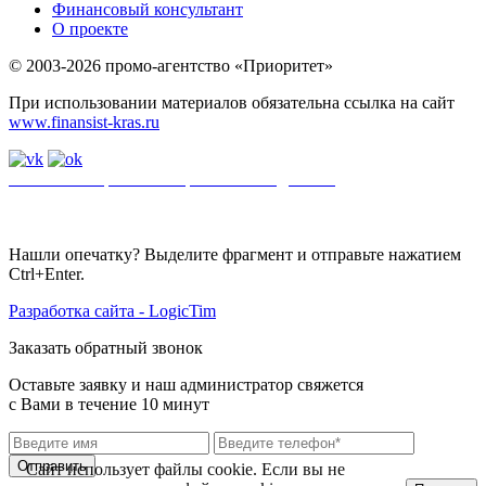
Финансовый консультант
О проекте
© 2003-2026 промо-агентство «Приоритет»
При использовании материалов обязательна ссылка на сайт
www.finansist-kras.ru
Политика обработки персональных данных
.
Сайт
использует
файлы cookie. Если вы не хотите использовать файлы cookie,
отключите их в настройках браузера.
Нашли опечатку? Выделите фрагмент и отправьте нажатием
Ctrl+Enter.
Разработка сайта - LogicTim
Заказать обратный звонок
Оставьте заявку и наш администратор свяжется
с Вами в течение 10 минут
Отправить
Сайт использует файлы cookie. Если вы не