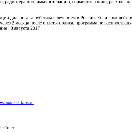
ию, радиотерапию, иммунотерапию, гормонотерапию, расходы н
ии диагноза за рубежом с лечением в России. Если срок действ
через 2 месяца после оплаты полиса, программа не распространя
ние»
8 августа 2017
.finansist-kras.ru
айлы cookie. Если вы не хотите использовать файлы cookie, отклю
+Enter.