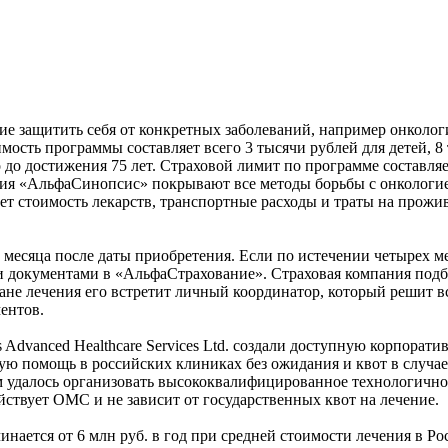
е защитить себя от конкретных заболеваний, например онколо
ть программы составляет всего 3 тысячи рублей для детей, 8 т
 до достижения 75 лет. Страховой лимит по программе составляе
ния «АльфаСинопсис» покрывают все методы борьбы с онкологие
т стоимость лекарств, транспортные расходы и траты на прожив
месяца после даты приобретения. Если по истечении четырех ме
и документами в «АльфаСтрахование». Страховая компания подб
ране лечения его встретит личный координатор, который решит 
ентов.
Advanced Healthcare Services Ltd. создали доступную корпора
кую помощь в российских клиниках без ожидания и квот в случа
м удалось организовать высококвалифицированное технологичное
ствует ОМС и не зависит от государственных квот на лечение.
ается от 6 млн руб. в год при средней стоимости лечения в Росс