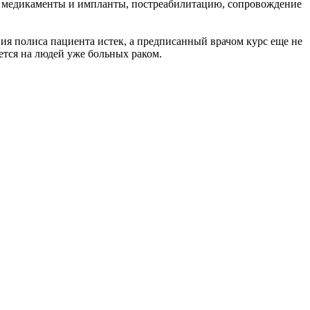
а медикаменты и импланты, постреабилитацию, сопровождение
ия полиса пациента истек, а предписанный врачом курс еще не
ется на людей уже больных раком.
чите их в настройках браузера.