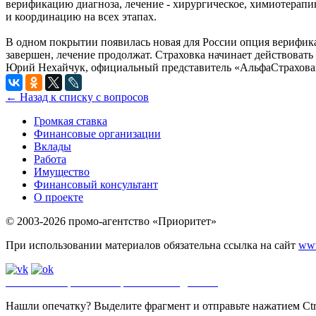
верификацию диагноза, лечение - хирургическое, химиотерап
и координацию на всех этапах.
В одном покрытии появилась новая для России опция верификац
завершен, лечение продолжат. Страховка начинает действовать 
Юрий Нехайчук, официальный представитель «АльфаСтрахова
← Назад к списку с вопросов
Громкая ставка
Финансовые организации
Вклады
Работа
Имущество
Финансовый консультант
О проекте
© 2003-2026 промо-агентство «Приоритет»
При использовании материалов обязательна ссылка на сайт
www
Политика обработки персональных данных
.
Сайт
использует ф
Нашли опечатку? Выделите фрагмент и отправьте нажатием Ctrl