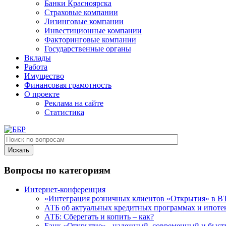
Банки Красноярска
Страховые компании
Лизинговые компании
Инвестиционные компании
Факторинговые компании
Государственные органы
Вклады
Работа
Имущество
Финансовая грамотность
О проекте
Реклама на сайте
Статистика
Вопросы по категориям
Интернет-конференция
«Интеграция розничных клиентов «Открытия» в В
АТБ об актуальных кредитных программах и ипоте
АТБ: Сберегать и копить – как?
Банк «Открытие» - надежный, современный и быс