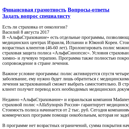
Финансовая грамотность
Вопросы-ответы
Задать вопрос специалисту
Есть ли страховка от онкологии?
Василий
8 августа 2017
В «АльфаСтрахование» есть отдельные программы, позволяющи
медицинских центрах Израиля, Испании и Южной Кореи. Стоимос
возрастных клиентов (46-60 лет). Пролонгировать полис можно
страховая защита полиса «АльфаСинопсис». Условия страхова
химио- и лучевую терапию. Программа также полностью покрое
сопровождение в стране лечения.
Важное условие программы: полис активируется спустя четыре 
заболевание, ему нужно будет лишь обратиться с медицинским
лечения застрахованный сможет выбрать самостоятельно. В ст
клиент получит перевод всех необходимых медицинских докум
Недавно «АльфаСтрахование» и израильская компания Madanes 
страховой полис «AlfaSynopsis Россия» гарантирует медицинс
Стоимость полиса начинается от 2 тыс. руб. Сегодня компания
коммерческих программ помощи онкобольным, которая не задей
В программе нет возрастных ограничений, сумма покрытия начин