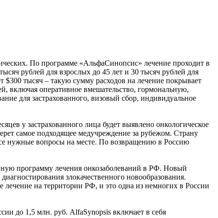
гических. По программе «АльфаСинопсис» лечение проходит в
ысяч рублей для взрослых до 45 лет и 30 тысяч рублей для
т $300 тысяч – такую сумму расходов на лечение покрывает
й, включая оперативное вмешательство, гормональную,
ание для застрахованного, визовый сбор, индивидуальное
сяцев у застрахованного лица будет выявлено онкологическое
ерет самое подходящее медучреждение за рубежом. Страну
все нужные вопросы на месте. По возвращению в Россию
тивную программу лечения онкозаболеваний в РФ. Новый
е диагностирования злокачественного новообразования.
 лечение на территории РФ, и это одна из немногих в России
ии до 1,5 млн. руб. AlfaSynopsis включает в себя