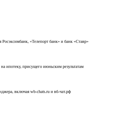
я Росэксимбанк, «Телепорт банк» и банк «Ставр»
 на ипотеку, присущего июньским результатам
жера, включая wb-chats.ru и вб-чат.рф