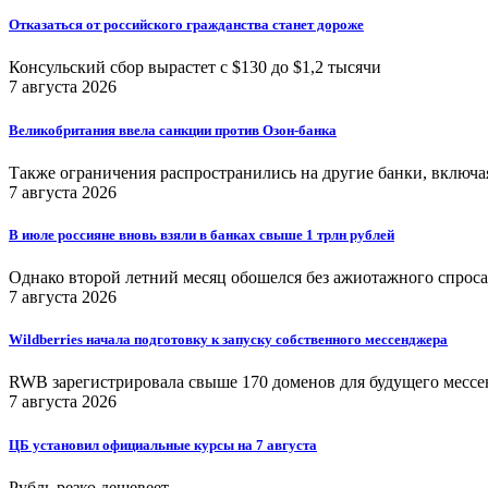
Отказаться от российского гражданства станет дороже
Консульский сбор вырастет с $130 до $1,2 тысячи
7 августа 2026
Великобритания ввела санкции против Озон-банка
Также ограничения распространились на другие банки, включа
7 августа 2026
В июле россияне вновь взяли в банках свыше 1 трлн рублей
Однако второй летний месяц обошелся без ажиотажного спроса
7 августа 2026
Wildberries начала подготовку к запуску собственного мессенджера
RWB зарегистрировала свыше 170 доменов для будущего мессенд
7 августа 2026
ЦБ установил официальные курсы на 7 августа
Рубль резко дешевеет