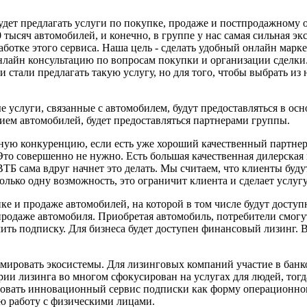
будет предлагать услуги по покупке, продаже и постпродажному
тысяч автомобилей, и конечно, в группе у нас самая сильная э
ботке этого сервиса. Наша цель - сделать удобный онлайн марке
нлайн консультацию по вопросам покупки и организации сделки. 
тали предлагать такую услугу, но для того, чтобы выбрать из н
 услуги, связанные с автомобилем, будут предоставляться в осн
ием автомобилей, будет предоставляться партнерами группы.
ую конкуренцию, если есть уже хороший качественный партнерс
то совершенно не нужно. Есть большая качественная дилерская и
ВТБ сама вдруг начнет это делать. Мы считаем, что клиенты буду
ько одну возможность, это ограничит клиента и сделает услугу
 и продаже автомобилей, на которой в том числе будут доступн
родаже автомобиля. Приобретая автомобиль, потребители смогу
ть подписку. Для бизнеса будет доступен финансовый лизинг. Вс
мировать экосистемы. Для лизинговых компаний участие в банк
 лизинга во многом сфокусирован на услугах для людей, тогда 
ровать инновационный сервис подписки как форму операционног
ую работу с физическими лицами.