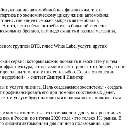
 обслуживанию автомобилей как физическим, так и
кспертиза по экономическому циклу жизни автомобиля.
тплейс, где клиент сможет выбрать автомобиль в
Это то, чего сейчас потребитель в большой степени
ескольких брендов, вам надо сходить в разные магазины,
овном группой ВТБ, плюс White Label услуги других
кий сервис, который можно добавить в экосистему и тем
нфраструктура, которая много лет строила этот бизнес, и они
т довольны тем, что у них есть выбор. Если в отношении
 неудобной», - считает Дмитрий Ивантер.
ы и услуги лизинга. Цель создаваемой экосистемы - создать
т профинансировать его при помощи собственных денег,
е эти услуги будут находиться в одном месте, пользоваться
овских экосистемах – это возможность доступа к розничным
как в России по итогам 2020 года - это только 1% рынка. В
о лизинга автомобилей для личного пользования. Для