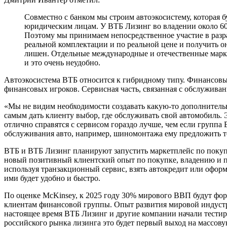
Совместно с банком мы строим автоэкосистему, которая 
юридическим лицам. У ВТБ Лизинг во владении около 60 
Поэтому мы принимаем непосредственное участие в разра
реальной комплектации и по реальной цене и получить о
лишен. Отдельные международные и отечественные марки с
и это очень неудобно.
Автоэкосистема ВТБ относится к гибридному типу. Финансовые
финансовых игроков. Сервисная часть, связанная с обслуживан
«Мы не видим необходимости создавать какую-то дополнительн
самым дать клиенту выбор, где обслуживать свой автомобиль. Э
отлично справятся с сервисом гораздо лучше, чем если группа 
обслуживания авто, например, шиномонтажа ему предложить тол
ВТБ и ВТБ Лизинг планируют запустить маркетплейс по покупке
новый позитивный клиентский опыт по покупке, владению и п
используя транзакционный сервис, взять автокредит или оформи
ими будет удобно и быстро.
По оценке McKinsey, к 2025 году 30% мирового ВВП будут фор
клиентам финансовой группы. Опыт развития мировой индустрии
настоящее время ВТБ Лизинг и другие компании начали тести
российского рынка лизинга это будет первый выход на массов