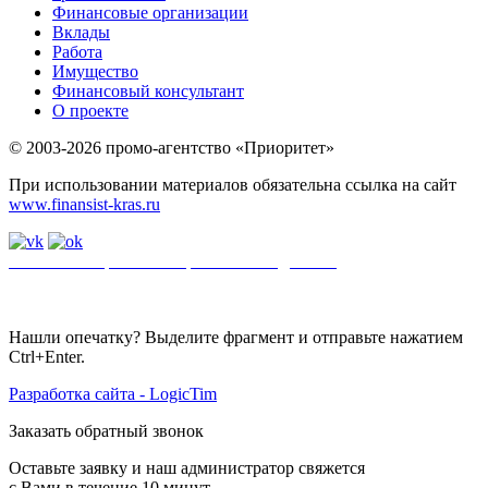
Финансовые организации
Вклады
Работа
Имущество
Финансовый консультант
О проекте
© 2003-2026 промо-агентство «Приоритет»
При использовании материалов обязательна ссылка на сайт
www.finansist-kras.ru
Политика обработки персональных данных
.
Сайт
использует
файлы cookie. Если вы не хотите использовать файлы cookie,
отключите их в настройках браузера.
Нашли опечатку? Выделите фрагмент и отправьте нажатием
Ctrl+Enter.
Разработка сайта - LogicTim
Заказать обратный звонок
Оставьте заявку и наш администратор свяжется
с Вами в течение 10 минут