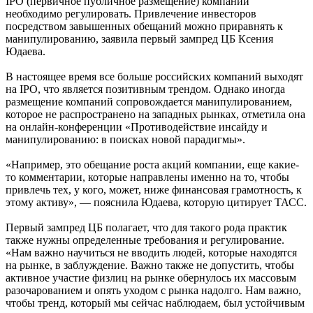
IPO (первичное публичное размещение) компаний
необходимо регулировать. Привлечение инвесторов
посредством завышенных обещаний можно приравнять к
манипулированию, заявила первый зампред ЦБ Ксения
Юдаева.
В настоящее время все больше российских компаний выходят
на IPO, что является позитивным трендом. Однако иногда
размещение компаний сопровождается манипулированием,
которое не распространено на западных рынках, отметила она
на онлайн-конференции «Противодействие инсайду и
манипулированию: в поисках новой парадигмы».
«Например, это обещание роста акций компании, еще какие-
то комментарии, которые направлены именно на то, чтобы
привлечь тех, у кого, может, ниже финансовая грамотность, к
этому активу», — пояснила Юдаева, которую цитирует ТАСС.
Первый зампред ЦБ полагает, что для такого рода практик
также нужны определенные требования и регулирование.
«Нам важно научиться не вводить людей, которые находятся
на рынке, в заблуждение. Важно также не допустить, чтобы
активное участие физлиц на рынке обернулось их массовым
разочарованием и опять уходом с рынка надолго. Нам важно,
чтобы тренд, который мы сейчас наблюдаем, был устойчивым