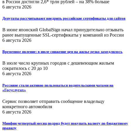
в России достигли 2,6* трлн рублей – на 38% больше
6 августа 2026
Депутаты рассчитывают внедрить российские сертификаты для сайтов
В июне японский GlobalSign начал принудительно отзывать
ранее выпущенные SSL-сертификаты у компаний из России
6 августа 2026
Временное явление: в июле снижение цен на жилье резко замедлилось
В июле число крупных городов с дешевеющим жильем
сократилось с 20 до 10
6 августа 2026
Россияне стали активно пользоваться водительскими чатами на
«Госуслугах»
Сервис позволяет отправить сообщение владельцу
конкретного автомобиля
6 августа 2026
Минфин четвертый месяц подряд будет покупать валюту по бюджетному
правилу