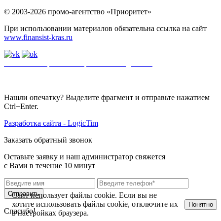
© 2003-2026 промо-агентство «Приоритет»
При использовании материалов обязательна ссылка на сайт
www.finansist-kras.ru
Политика обработки персональных данных
.
Сайт
использует
файлы cookie. Если вы не хотите использовать файлы cookie,
отключите их в настройках браузера.
Нашли опечатку? Выделите фрагмент и отправьте нажатием
Ctrl+Enter.
Разработка сайта - LogicTim
Заказать обратный звонок
Оставьте заявку и наш администратор свяжется
с Вами в течение 10 минут
Отправить
Сайт использует файлы cookie. Если вы не
хотите использовать файлы cookie, отключите их
Понятно
Спасибо!
в настройках браузера.