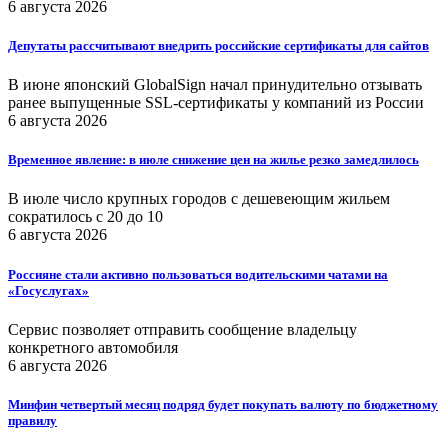
6 августа 2026
Депутаты рассчитывают внедрить российские сертификаты для сайтов
В июне японский GlobalSign начал принудительно отзывать
ранее выпущенные SSL-сертификаты у компаний из России
6 августа 2026
Временное явление: в июле снижение цен на жилье резко замедлилось
В июле число крупных городов с дешевеющим жильем
сократилось с 20 до 10
6 августа 2026
Россияне стали активно пользоваться водительскими чатами на
«Госуслугах»
Сервис позволяет отправить сообщение владельцу
конкретного автомобиля
6 августа 2026
Минфин четвертый месяц подряд будет покупать валюту по бюджетному
правилу