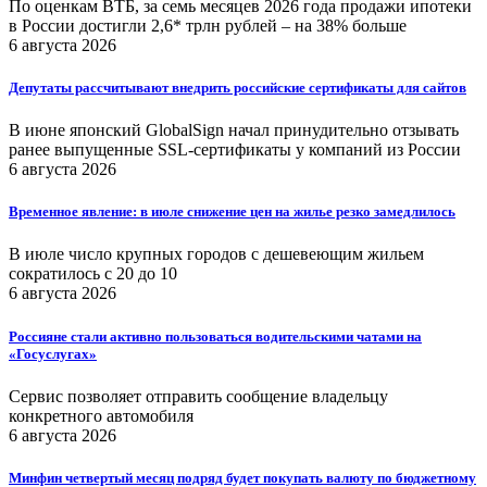
По оценкам ВТБ, за семь месяцев 2026 года продажи ипотеки
в России достигли 2,6* трлн рублей – на 38% больше
6 августа 2026
Депутаты рассчитывают внедрить российские сертификаты для сайтов
В июне японский GlobalSign начал принудительно отзывать
ранее выпущенные SSL-сертификаты у компаний из России
6 августа 2026
Временное явление: в июле снижение цен на жилье резко замедлилось
В июле число крупных городов с дешевеющим жильем
сократилось с 20 до 10
6 августа 2026
Россияне стали активно пользоваться водительскими чатами на
«Госуслугах»
Сервис позволяет отправить сообщение владельцу
конкретного автомобиля
6 августа 2026
Минфин четвертый месяц подряд будет покупать валюту по бюджетному