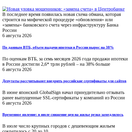
В последнее время появилась новая схема обмана, которая
строится на мифической процедуре «обновления» или
«замены» банковского счета через инфраструктуру Банка
России
6 августа 2026
По данным ВТБ, объем выдачи ипотеки в России вырос на 38%
По оценкам ВТБ, за семь месяцев 2026 года продажи ипотеки
в России достигли 2,6* трлн рублей – на 38% больше
6 августа 2026
Депутаты рассчитывают внедрить российские сертификаты для сайтов
В июне японский GlobalSign начал принудительно отзывать
ранее выпущенные SSL-сертификаты у компаний из России
6 августа 2026
Временное явление: в июле снижение цен на жилье резко замедлилось
В июле число крупных городов с дешевеющим жильем
сократилось с 20 до 10