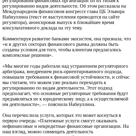
регулирования финансовых организаций по их типам к
регулированию видов деятельности. Об этом рассказала на
Международном финансовом конгрессе глава ЦБ Эльвира
Набиуллина (текст ее выступления приводится на сайте
регулятора), анонсировав выпуск в ближайшее время
консультативного доклада на эту тему.
Комментируя развитие банками экосистем, она признала, что
«и в других секторах финансового рынка должны быть
созданы условия для того, чтобы клиентам предлагались
комплексные решения».
«Мы многие годы работали над устранением регуляторного
арбитража, внедрением риск-ориентированного подхода,
повышали требования к финансовой устойчивости, и сейчас
мы считаем, что можем уже реально переходить к
регулированию по видам деятельности. Этот подход
предполагает, что основные регуляторные требования будут
предъявляться не к юридическому лицу, а к осуществляемой
им деятельности», — пояснила Набиуллина.
Она перечислила услуги, которых это может коснуться в
первую очередь: «Платежные услуги смогут оказывать
нефинансовые и некредитные финансовые организации. На
наш взгляд, можно совмещать деятельность