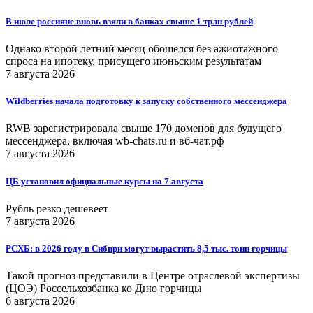
В июле россияне вновь взяли в банках свыше 1 трлн рублей
Однако второй летний месяц обошелся без ажиотажного
спроса на ипотеку, присущего июньским результатам
7 августа 2026
Wildberries начала подготовку к запуску собственного мессенджера
RWB зарегистрировала свыше 170 доменов для будущего
мессенджера, включая wb-chats.ru и вб-чат.рф
7 августа 2026
ЦБ установил официальные курсы на 7 августа
Рубль резко дешевеет
7 августа 2026
РСХБ: в 2026 году в Сибири могут вырастить 8,5 тыс. тонн горчицы
Такой прогноз представили в Центре отраслевой экспертизы
(ЦОЭ) Россельхозбанка ко Дню горчицы
6 августа 2026