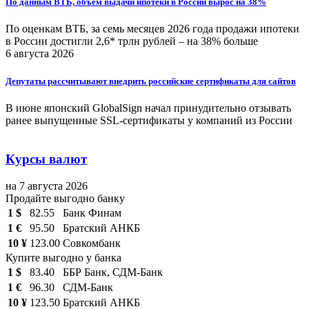
По данным ВТБ, объем выдачи ипотеки в России вырос на 38%
По оценкам ВТБ, за семь месяцев 2026 года продажи ипотеки
в России достигли 2,6* трлн рублей – на 38% больше
6 августа 2026
Депутаты рассчитывают внедрить российские сертификаты для сайтов
В июне японский GlobalSign начал принудительно отзывать
ранее выпущенные SSL-сертификаты у компаний из России
Курсы валют
на 7 августа 2026
Продайте выгодно банку
1 $
82.55
Банк Финам
1 €
95.50
Братский АНКБ
10 ¥
123.00
Совкомбанк
Купите выгодно у банка
1 $
83.40
ББР Банк, СДМ-Банк
1 €
96.30
СДМ-Банк
10 ¥
123.50
Братский АНКБ