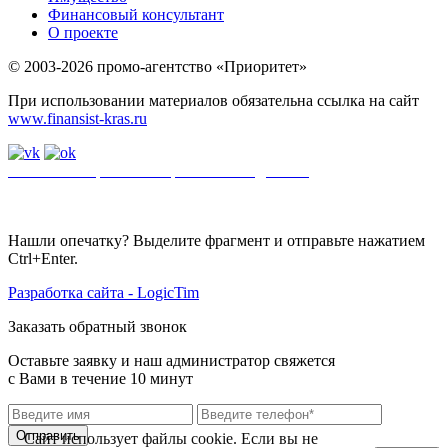
Финансовый консультант
О проекте
© 2003-2026 промо-агентство «Приоритет»
При использовании материалов обязательна ссылка на сайт
www.finansist-kras.ru
Политика обработки персональных данных
.
Сайт
использует
файлы cookie. Если вы не хотите использовать файлы cookie,
отключите их в настройках браузера.
Нашли опечатку? Выделите фрагмент и отправьте нажатием
Ctrl+Enter.
Разработка сайта - LogicTim
Заказать обратный звонок
Оставьте заявку и наш администратор свяжется
с Вами в течение 10 минут
Отправить
Сайт использует файлы cookie. Если вы не