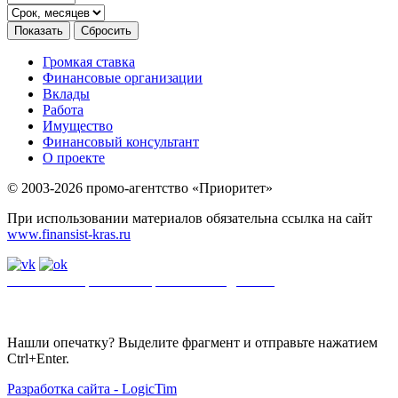
Громкая ставка
Финансовые организации
Вклады
Работа
Имущество
Финансовый консультант
О проекте
© 2003-2026 промо-агентство «Приоритет»
При использовании материалов обязательна ссылка на сайт
www.finansist-kras.ru
Политика обработки персональных данных
.
Сайт
использует
файлы cookie. Если вы не хотите использовать файлы cookie,
отключите их в настройках браузера.
Нашли опечатку? Выделите фрагмент и отправьте нажатием
Ctrl+Enter.
Разработка сайта - LogicTim