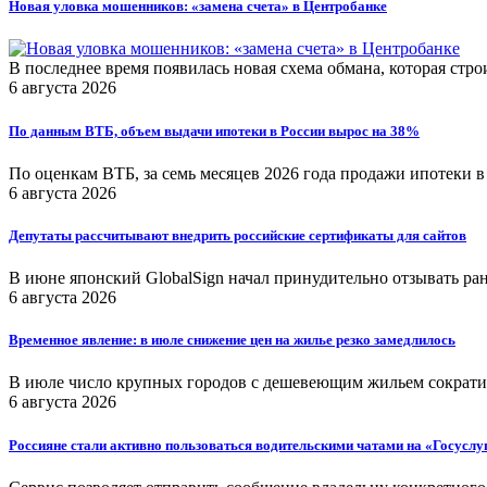
Новая уловка мошенников: «замена счета» в Центробанке
В последнее время появилась новая схема обмана, которая стр
6 августа 2026
По данным ВТБ, объем выдачи ипотеки в России вырос на 38%
По оценкам ВТБ, за семь месяцев 2026 года продажи ипотеки в
6 августа 2026
Депутаты рассчитывают внедрить российские сертификаты для сайтов
В июне японский GlobalSign начал принудительно отзывать р
6 августа 2026
Временное явление: в июле снижение цен на жилье резко замедлилось
В июле число крупных городов с дешевеющим жильем сократил
6 августа 2026
Россияне стали активно пользоваться водительскими чатами на «Госуслу