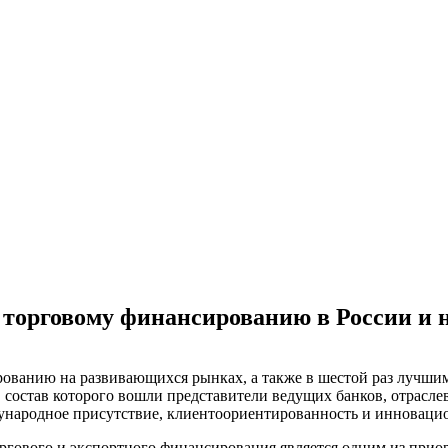
о торговому финансированию в России и
ованию на развивающихся рынках, а также в шестой раз лучши
в состав которого вошли представители ведущих банков, отрасл
ждународное присутствие, клиентоориентированность и инноваци
ргового и экспортного финансирования является одним из прио