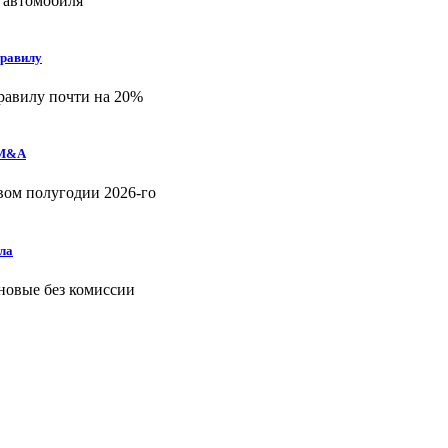
 автомобиля
правилу
равилу почти на 20%
 M&A
рвом полугодии 2026-го
ла
 новые без комиссии