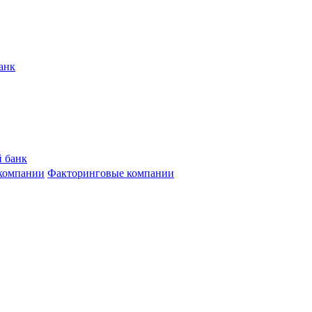
анк
 банк
компании
Факторинговые компании