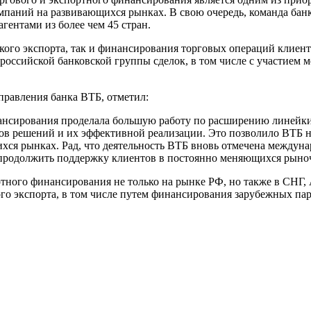
омпаний на развивающихся рынках. В свою очередь, команда ба
гентами из более чем 45 стран.
ого экспорта, так и финансирования торговых операций клиенто
 российской банковской группы сделок, в том числе с участие
правления банка ВТБ, отметил:
ансирования проделала большую работу по расширению линейки 
в решений и их эффективной реализации. Это позволило ВТБ не
ихся рынках. Рад, что деятельность ВТБ вновь отмечена междун
 продолжить поддержку клиентов в постоянно меняющихся рыно
тного финансирования не только на рынке РФ, но также в СНГ, 
го экспорта, в том числе путем финансирования зарубежных па