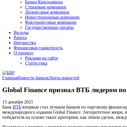
Банки Красноярска
Страховые компании
Лизинговые компании
Инвестиционные компании
Факторинговые компании
Государственные органы
Вклады
Работа
Имущество
Финансовая грамотность
О проекте
Реклама на сайте
Статистика
Главная
Новости банков
Лента новостей
Global Finance признал ВТБ лидером п
15 декабря 2021
Банк
ВТБ
впервые стал лучшим банком по торговому финансир
международного издания Global Finance. Авторитетное жюри, 
победителя на основе таких критериев, как объем сделок, ме
Поддержка клиентов с помощью полного спектра продуктов то