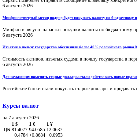
Сервис позволяет отправить сообщение владельцу конкретного
6 августа 2026
Минфин четвертый месяц подряд будет покупать валюту по бюджетному 
Минфин в августе нарастит покупки валюты по бюджетному п
6 августа 2026
Изъятия в пользу государства обеспечили более 40% российского рынка
Стоимость активов, изъятых судами в пользу государства в пе
6 августа 2026
Для желающих поменять старые доллары стали действовать новые прави
Российские банки стали покупать старые доллары и продавать
Курсы валют
на 7 августа 2026
1 $
1 €
1 ¥
ЦБ
81.4077
94.0585
12.0637
+0.4784
+0.8684
+0.0953