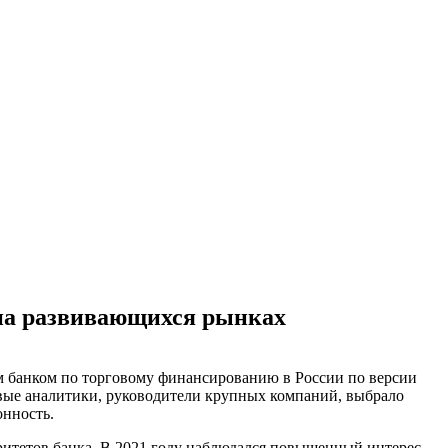
 на развивающихся рынках
м банком по торговому финансированию в России по версии
евые аналитики, руководители крупных компаний, выбрало
онность.
ритетов банка. В 2021 году наблюдался повышенный интерес