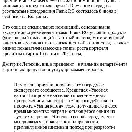
премии Frank Cards&Rewords 2021 в номинации "Лучшая
инновация в кредитных картах". Вручение наград по
результатам исследования Frank RG состоялось 8 июля в
особняке на Волхонке.
Это одна из специальных номинаций, основанная на
экспертной оценке аналитиками Frank RG условий продукта
(уникальный плавающий льготный период, мотивирующий
клиентов к увеличению транзакционной активности), а также
бизнес-показателей (высокие темпы роста портфеля
кредитных карт в 1 квартале 2021 года).
Дмитрий Лепехин, вице-президент - начальник департамента
карточных продуктов и услуг,прокомментировал:
Нам очень приятно получить эту награду от
экспертного сообщества. Кредитная «Удобная
карта» Газпромбанка является закономерным
продолжением нашего флагманского дебетового
продукта «Умная карта», тоже получившего в свое
время множество наград и остающегося одним из
лучших на рынке. Это еще раз подтверждает, что
мы движемся в правильном направлении,
применяя инновационный подход при разработке