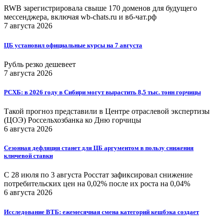
RWB зарегистрировала свыше 170 доменов для будущего
мессенджера, включая wb-chats.ru и вб-чат.рф
7 августа 2026
ЦБ установил официальные курсы на 7 августа
Рубль резко дешевеет
7 августа 2026
РСХБ: в 2026 году в Сибири могут вырастить 8,5 тыс. тонн горчицы
Такой прогноз представили в Центре отраслевой экспертизы
(ЦОЭ) Россельхозбанка ко Дню горчицы
6 августа 2026
Сезонная дефляция станет для ЦБ аргументом в пользу снижения
ключевой ставки
С 28 июля по 3 августа Росстат зафиксировал снижение
потребительских цен на 0,02% после их роста на 0,04%
6 августа 2026
Исследование ВТБ: ежемесячная смена категорий кешбэка создает