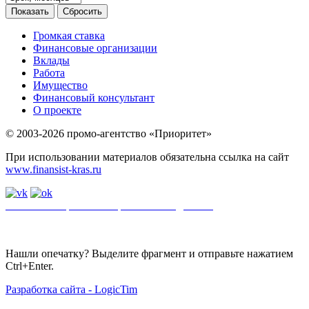
Громкая ставка
Финансовые организации
Вклады
Работа
Имущество
Финансовый консультант
О проекте
© 2003-2026 промо-агентство «Приоритет»
При использовании материалов обязательна ссылка на сайт
www.finansist-kras.ru
Политика обработки персональных данных
.
Сайт
использует
файлы cookie. Если вы не хотите использовать файлы cookie,
отключите их в настройках браузера.
Нашли опечатку? Выделите фрагмент и отправьте нажатием
Ctrl+Enter.
Разработка сайта - LogicTim