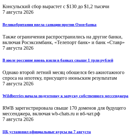
Консульский сбор вырастет с $130 до $1,2 тысячи
7 августа 2026
Великобритания ввела санкции против Озон-банка
Также ограничения распространились на другие банки,
включая Росэксимбанк, «Телепорт банк» и банк «Ставр»
7 августа 2026
В июле россияне вновь взяли в банках свыше 1 трлн рублей
Однако второй летний месяц обошелся без ажиотажного
спроса на ипотеку, присущего июньским результатам
7 августа 2026
Wildberries начала подготовку к запуску собственного мессенджера
RWB зарегистрировала свыше 170 доменов для будущего
мессенджера, включая wb-chats.ru и вб-чат.рф
7 августа 2026
ЦБ установил официальные курсы на 7 августа