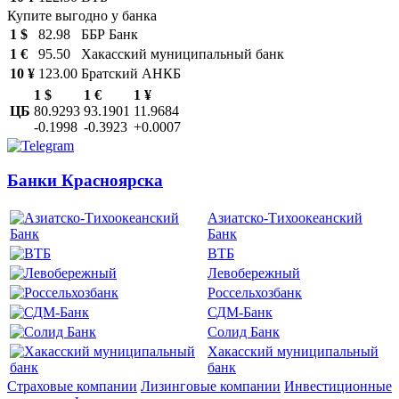
Купите выгодно у банка
1 $
82.98
ББР Банк
1 €
95.50
Хакасский муниципальный банк
10 ¥
123.00
Братский АНКБ
1 $
1 €
1 ¥
ЦБ
80.9293
93.1901
11.9684
-0.1998
-0.3923
+0.0007
Банки Красноярска
Азиатско-Тихоокеанский
Банк
ВТБ
Левобережный
Россельхозбанк
СДМ-Банк
Солид Банк
Хакасский муниципальный
банк
Страховые компании
Лизинговые компании
Инвестиционные