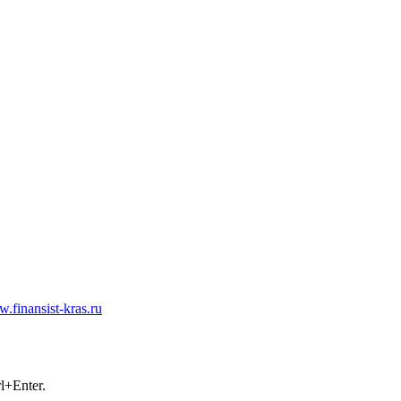
.finansist-kras.ru
айлы cookie. Если вы не хотите использовать файлы cookie, отклю
+Enter.