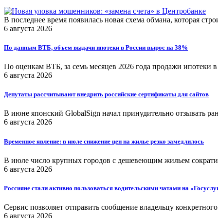
В последнее время появилась новая схема обмана, которая стр
6 августа 2026
По данным ВТБ, объем выдачи ипотеки в России вырос на 38%
По оценкам ВТБ, за семь месяцев 2026 года продажи ипотеки в
6 августа 2026
Депутаты рассчитывают внедрить российские сертификаты для сайтов
В июне японский GlobalSign начал принудительно отзывать р
6 августа 2026
Временное явление: в июле снижение цен на жилье резко замедлилось
В июле число крупных городов с дешевеющим жильем сократил
6 августа 2026
Россияне стали активно пользоваться водительскими чатами на «Госуслу
Сервис позволяет отправить сообщение владельцу конкретного
6 августа 2026