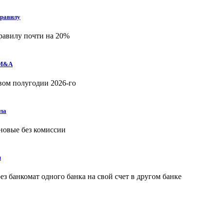
правилу
равилу почти на 20%
 M&A
рвом полугодии 2026-го
ла
 новые без комиссии
ы
з банкомат одного банка на свой счет в другом банке