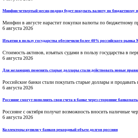
Минфин четвертый месяц подряд будет покупать валюту по бюджетному 
Минфин в августе нарастит покупки валюты по бюджетному п
6 августа 2026
Изъятия в пользу государства обеспечили более 40% российского рынка
Стоимость активов, изъятых судами в пользу государства в пе
6 августа 2026
Для желающих поменять старые доллары стали действовать новые прави
Российские банки стали покупать старые доллары и продавать
6 августа 2026
Россияне смогут пополнять свои счета в банке через сторонние банкомат
Россияне с октября получат возможность вносить наличные чере
6 августа 2026
Коллекторы купили у банков рекордный объем долгов россиян