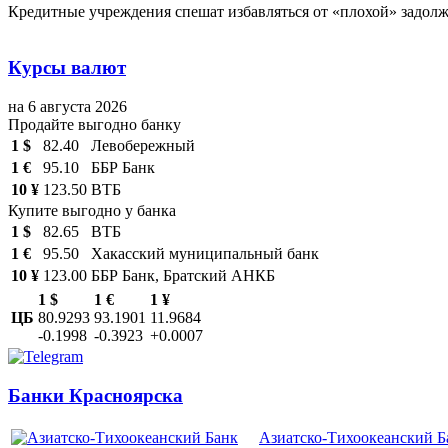
Кредитные учреждения спешат избавляться от «плохой» задол
Курсы валют
на 6 августа 2026
Продайте выгодно банку
1 $
82.40
Левобережный
1 €
95.10
ББР Банк
10 ¥
123.50
ВТБ
Купите выгодно у банка
1 $
82.65
ВТБ
1 €
95.50
Хакасский муниципальный банк
10 ¥
123.00
ББР Банк, Братский АНКБ
1 $
1 €
1 ¥
ЦБ
80.9293
93.1901
11.9684
-0.1998
-0.3923
+0.0007
Банки Красноярска
Азиатско-Тихоокеанский Б