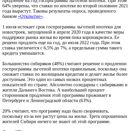
продление на год госпрограммы льготной ипотеки. При этом
64% уверены, что ставки по ипотеке во второй половине 2021
года вырастут. Таковы результаты опроса, проведенного
банком
«Открытие»
.
1 июля истекает срок госпрограммы льготной ипотеки для
новостроек, запущенной в апреле 2020 года в качестве меры
поддержки рынка жилья во время пика коронакризиса. Ее
решено продлить еще на год, до июля 2022 года. При этом
ставка увеличится с 6,5% до 7%, а предельная сумма такого
кредита уменьшится.
Большинство сибиряков (48%) считают решение о продлении
госпрограммы льготной ипотеки правильным, поскольку она
снижает ставки по жилищным кредитам и делает жилье более
доступным. Это один из самых низких процентных
показателей по стране. Абсолютно солидарны с сибиряками и
жители Дальнего Востока. А наибольший процент
сторонников продления этой программы проживает в
Петербурге и Ленинградской области (63%).
20% считают, что программу надо было сворачивать,
поскольку из-за нее растут цены на жилье. Треть опрошенных
жителей Сибири ничего не знают об этой программе.