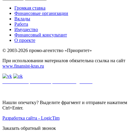
Громкая ставка
Финансовые организации
Вклады
Работа
Имущество
Финансовый консультант
О проекте
© 2003-2026 промо-агентство «Приоритет»
При использовании материалов обязательна ссылка на сайт
www.finansist-kras.ru
Политика обработки персональных данных
.
Сайт
использует
файлы cookie. Если вы не хотите использовать файлы cookie,
отключите их в настройках браузера.
Нашли опечатку? Выделите фрагмент и отправьте нажатием
Ctrl+Enter.
Разработка сайта - LogicTim
Заказать обратный звонок