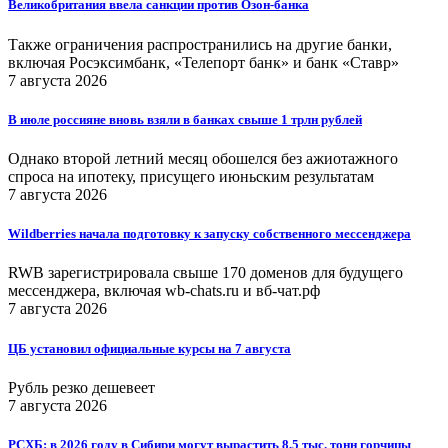
Великобритания ввела санкции против Озон-банка
Также ограничения распространились на другие банки,
включая Росэксимбанк, «Телепорт банк» и банк «Ставр»
7 августа 2026
В июле россияне вновь взяли в банках свыше 1 трлн рублей
Однако второй летний месяц обошелся без ажиотажного
спроса на ипотеку, присущего июньским результатам
7 августа 2026
Wildberries начала подготовку к запуску собственного мессенджера
RWB зарегистрировала свыше 170 доменов для будущего
мессенджера, включая wb-chats.ru и вб-чат.рф
7 августа 2026
ЦБ установил официальные курсы на 7 августа
Рубль резко дешевеет
7 августа 2026
РСХБ: в 2026 году в Сибири могут вырастить 8,5 тыс. тонн горчицы