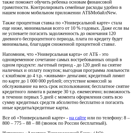
также поможет обучить ребенка основам финансовой
грамотности. Контролировать семейные расходы удобно в
нашем новом мобильном приложении АТБМобайлNew.
Также процентная ставка по «Универсальной карте» стала
еще ниже, минимальная всего от 10 % годовых. Даже если вы
не успеваете погасить задолженность до окончания 120
дневного беспроцентного периода, плата по кредиту будет
минимальна, благодаря сниженной процентной ставке.
Напомним, что «Универсальная карта» от АТБ - это
одновременное сочетание самых востребованных опций в
одном продукте: льготный период - до 120 дней на снятие
наличных и оплату покупок; выгодная программа лояльности
с кэшбэком до 4 т.р. «живыми» деньгами; кредитный лимит
по карте до 1 000 000 рублей; отсутствие комиссий за
обслуживание на весь срок использования; бесплатное снятие
кредитного лимита в размере 30 т.р. ежемесячно; возможность
в течении первых 5 дней с момента оформления снять всю
сумму кредитных средств абсолютно бесплатно и погасить
иные кредиты/кредитные карты.
Все об «Универсальной карте» -
на сайте
или по телефону: 8 –
800 – 775 – 88 – 88 (звонок по России бесплатный).