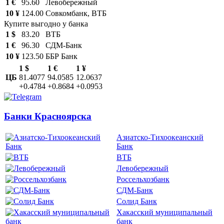
1 €
95.60
Левобережный
10 ¥
124.00
Совкомбанк, ВТБ
Купите выгодно у банка
1 $
83.20
ВТБ
1 €
96.30
СДМ-Банк
10 ¥
123.50
ББР Банк
1 $
1 €
1 ¥
ЦБ
81.4077
94.0585
12.0637
+0.4784
+0.8684
+0.0953
Банки Красноярска
Азиатско-Тихоокеанский
Банк
ВТБ
Левобережный
Россельхозбанк
СДМ-Банк
Солид Банк
Хакасский муниципальный
банк