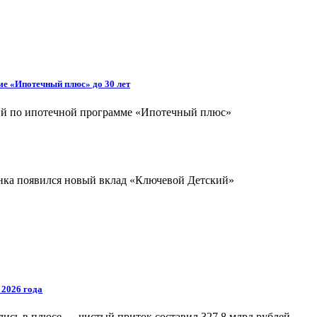
ме «Ипотечный плюс» до 30 лет
ий по ипотечной программе «Ипотечный плюс»
анка появился новый вклад «Ключевой Детский»
 2026 года
лись в плюсе — чистый приток составил 327,8 млрд рублей