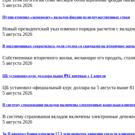
5 августа 2026
Путин отменил «заморозку» вкладов физлиц из недружественных стран
Новый президентский указ изменил порядок расчетов с вкладч
5 августа 2026
В миллионниках сократилась доля сделок со скидками на вторичное жиль
Собственники вторичного жилья, желающие его продать, стали
5 августа 2026
ЦБ установил курс доллара выше ₽81 впервые с 1 апреля
ЦБ установил официальный курс доллара на 5 августа выше 81
5 августа 2026
В систему страхования вкладов включены электронные кошельки клиент
В систему страхования вкладов включены электронные денежн
5 августа 2026
За II квартал банки отразили 17,5 млн попыток хищения средств клиентов