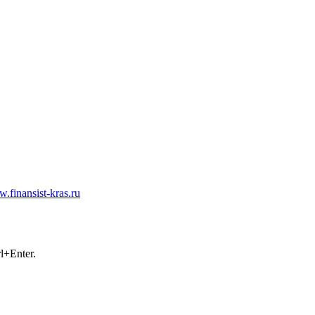
.finansist-kras.ru
айлы cookie. Если вы не хотите использовать файлы cookie, отклю
+Enter.