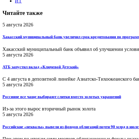
ИТ
Читайте также
5 августа 2026
Хакасский муниципальный банк увеличил срок кредитования по програм
Хакасский муниципальный банк объявил об улучшении услов
5 августа 2026
АТБ запустил вклад «Ключевой Детский»
С 4 августа в депозитной линейке Азиатско-Тихоокеанского б
5 августа 2026
Россияне все чаще выбирают слитки вместо золотых украшений
Из-за этого вырос вторичный рынок золота
5 августа 2026
Российские «неквалы» вывели из фондов облигаций почти 90 млрд в июле
При этом по итогам семи месяцев облигационные фонды оказа