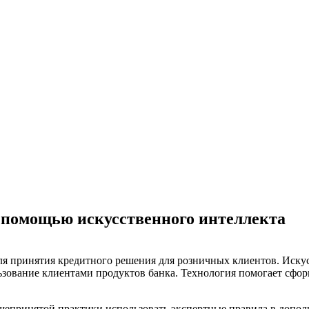
 помощью искусственного интеллекта
ля принятия кредитного решения для розничных клиентов. Иск
ьзование клиентами продуктов банка. Технология помогает сформ
бщепринятой практики использовать экспертные правила в допол