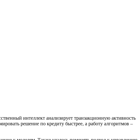
усственный интеллект анализирует транзакционную активность
ировать решение по кредиту быстрее, а работу алгоритмов –
нение к моделям. Также удалось поменять подход к управлению