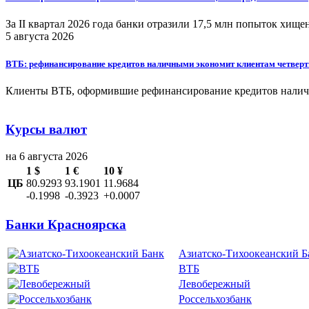
За II квартал 2026 года банки отразили 17,5 млн попыток хищ
5 августа 2026
ВТБ: рефинансирование кредитов наличными экономит клиентам четверт
Клиенты ВТБ , оформившие рефинансирование кредитов налич
Курсы валют
на 6 августа 2026
1 $
1 €
10 ¥
ЦБ
80.9293
93.1901
11.9684
-0.1998
-0.3923
+0.0007
Банки Красноярска
Азиатско-Тихоокеанский Б
ВТБ
Левобережный
Россельхозбанк