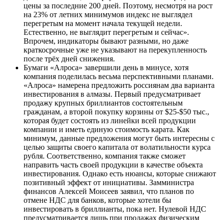
цены за последние 200 дней. Поэтому, несмотря на рост
на 23% от летних минимумов индекс не выглядел
перегретым на момент начала текущей недели.
Естественно, не выглядит перегретым и сейчас».
Впрочем, индикаторы бывают разными, но даже
краткосрочные уже не указывают на перекупленность
после трёх дней снижения.
Бумаги «Алроса» завершили день в минусе, хотя
компания поделилась весьма перспективными планами.
«Алроса» намерена предложить россиянам два варианта
инвестирования в алмазы. Первый предусматривает
продажу крупных бриллиантов состоятельным
гражданам, а второй покупку корзины от $25-$50 тыс.,
которая будет состоять из линейки всей продукции
компании и иметь единую стоимость карата. Как
минимум, данные предложения могут быть интересны с
целью защиты своего капитала от волатильности курса
рубля. Соответственно, компания также сможет
направить часть своей продукции в качестве объекта
инвестирования. Однако есть нюансы, которые снижают
позитивный эффект от инициативы. Замминистра
финансов Алексей Моисеев заявил, что планов по
отмене НДС для банков, которые хотели бы
инвестировать в бриллианты, пока нет. Нулевой НДС
предусматривается лишь при продажах физическим