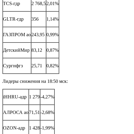
TCS-гдр
2 768,5
2,01%
GLTR-гдр
356
1,14%
ГАЗПРОМ ао
243,95
0,99%
ДетскийМир
83,12
0,87%
Сургнфгз
25,71
0,82%
Лидеры снижения на 18:50 мск:
iHHRU-адр
1 279
-4,27%
АЛРОСА ао
71,51
-2,68%
OZON-адр
1 428
-1,99%