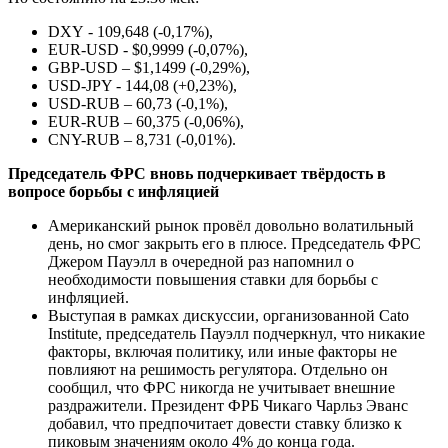
DXY - 109,648 (-0,17%),
EUR-USD - $0,9999 (-0,07%),
GBP-USD – $1,1499 (-0,29%),
USD-JPY - 144,08 (+0,23%),
USD-RUB – 60,73 (-0,1%),
EUR-RUB – 60,375 (-0,06%),
CNY-RUB – 8,731 (-0,01%).
Председатель ФРС вновь подчеркивает твёрдость в
вопросе борьбы с инфляцией
Американский рынок провёл довольно волатильный
день, но смог закрыть его в плюсе. Председатель ФРС
Джером Пауэлл в очередной раз напомнил о
необходимости повышения ставки для борьбы с
инфляцией.
Выступая в рамках дискуссии, организованной Cato
Institute, председатель Пауэлл подчеркнул, что никакие
факторы, включая политику, или иные факторы не
повлияют на решимость регулятора. Отдельно он
сообщил, что ФРС никогда не учитывает внешние
раздражители. Президент ФРБ Чикаго Чарльз Эванс
добавил, что предпочитает довести ставку близко к
пиковым значениям около 4% до конца года.