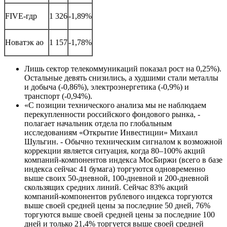
FIVE-гдр
1 326
-1,89%
Новатэк ао
1 157
-1,78%
Лишь сектор телекоммуникаций показал рост на 0,25%).
Остальные девять снизились, а худшими стали металлы
и добыча (-0,86%), электроэнергетика (-0,9%) и
транспорт (-0,94%).
«С позиции технического анализа мы не наблюдаем
перекупленности российского фондового рынка, -
полагает начальник отдела по глобальным
исследованиям «Открытие Инвестиции» Михаил
Шульгин. - Обычно техническим сигналом к возможной
коррекции является ситуация, когда 80–100% акций
компаний-компонентов индекса МосБиржи (всего в базе
индекса сейчас 41 бумага) торгуются одновременно
выше своих 50-дневной, 100-дневной и 200-дневной
скользящих средних линий. Сейчас 83% акций
компаний-компонентов рублевого индекса торгуются
выше своей средней цены за последние 50 дней, 76%
торгуются выше своей средней цены за последние 100
дней и только 21,4% торгуется выше своей средней