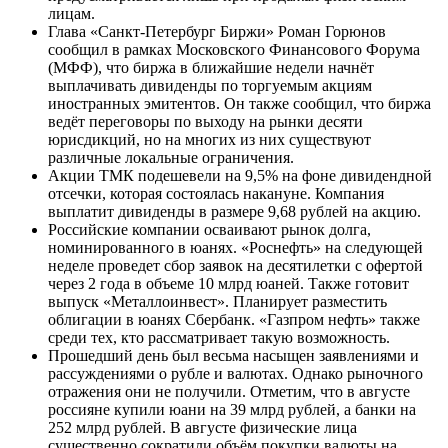
лицам.
Глава «Санкт-Петербург Биржи» Роман Горюнов
сообщил в рамках Московского Финансового Форума
(МФФ), что биржа в ближайшие недели начнёт
выплачивать дивиденды по торгуемым акциям
иностранных эмитентов. Он также сообщил, что биржа
ведёт переговоры по выходу на рынки десяти
юрисдикций, но на многих из них существуют
различные локальные ограничения.
Акции ТМК подешевели на 9,5% на фоне дивидендной
отсечки, которая состоялась накануне. Компания
выплатит дивиденды в размере 9,68 рублей на акцию.
Российские компании осваивают рынок долга,
номинированного в юанях. «Роснефть» на следующей
неделе проведет сбор заявок на десятилетки с офертой
через 2 года в объеме 10 млрд юаней. Также готовит
выпуск «Металлоинвест». Планирует разместить
облигации в юанях Сбербанк. «Газпром нефть» также
среди тех, кто рассматривает такую возможность.
Прошедший день был весьма насыщен заявлениями и
рассуждениями о рубле и валютах. Однако рыночного
отражения они не получили. Отметим, что в августе
россияне купили юани на 39 млрд рублей, а банки на
252 млрд рублей. В августе физические лица
существенно сократили объём покупки валюты на