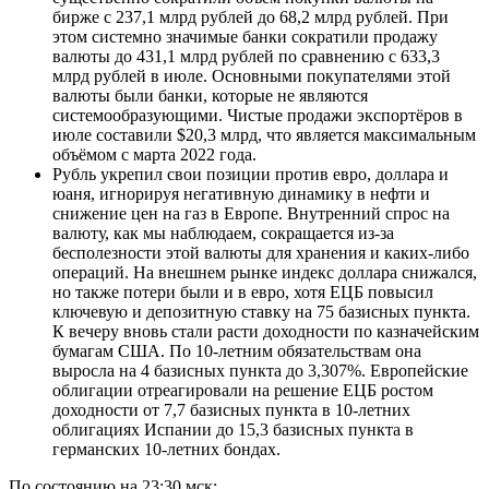
бирже с 237,1 млрд рублей до 68,2 млрд рублей. При
этом системно значимые банки сократили продажу
валюты до 431,1 млрд рублей по сравнению с 633,3
млрд рублей в июле. Основными покупателями этой
валюты были банки, которые не являются
системообразующими. Чистые продажи экспортёров в
июле составили $20,3 млрд, что является максимальным
объёмом с марта 2022 года.
Рубль укрепил свои позиции против евро, доллара и
юаня, игнорируя негативную динамику в нефти и
снижение цен на газ в Европе. Внутренний спрос на
валюту, как мы наблюдаем, сокращается из-за
бесполезности этой валюты для хранения и каких-либо
операций. На внешнем рынке индекс доллара снижался,
но также потери были и в евро, хотя ЕЦБ повысил
ключевую и депозитную ставку на 75 базисных пункта.
К вечеру вновь стали расти доходности по казначейским
бумагам США. По 10-летним обязательствам она
выросла на 4 базисных пункта до 3,307%. Европейские
облигации отреагировали на решение ЕЦБ ростом
доходности от 7,7 базисных пункта в 10-летних
облигациях Испании до 15,3 базисных пункта в
германских 10-летних бондах.
По состоянию на 23:30 мск: