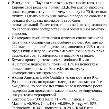
Выступление Пауэлла состоялось уже после того, как в
Европе своё решение принял ЕЦБ. Регулятор еврозоны
повысил депозитную и ключевую ставку на 75 базисных
пункта. Однако рынок уже заложил подобное событие и
реакция фондовых индексов и евро была
незначительной. Более того, евро ослаб, хотя доходности
по европейским государственным облигациям заметно
выросли.
Из американской статистики отметим снижение числа
первичных обращений за пособием по безработице до
222 тыс. на прошлой неделе по сравнению с 228 тыс. на
предыдущей неделе. То есть американский рынок пока
демонстрирует устойчивость к высоким ставкам.
Бумаги производителя электромобилей Rivian
Automotive подскочили почти на 11% на новостях о
совместном проекте с Mercedes по выпуску
коммерческих электромобилей.
Акции American Eagle Outfitters упали почти на 9%.
Розничная сеть по продаже одежды отчиталась слабее
ожиданий, но больше негатива было в прогнозе роста
издержек для проведения различных стимулирующих
покупателей мероприятий.
Секторы S&P 500 :Health +1.77%, Financials +1.74%,
Materials +0.98%, Cons Disc +0.89%, Energy +0.49%,
Technology +0.34%, Industrials +0.28%, Real Estate