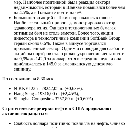
мер. Наиболее позитивной была реакция сектора
недвижимости, который в Шанхае повышался более чем
на 4,5%, а в Гонконге почти на 6%.
Большинство акций в Токио торговалось в плюсе.
Наиболее сильный прирост демонстрировал сектор
здравоохранения. Однако в технологичных бумагах
оптимизм был не столь заметен. Более того, акции
инвестора в технологичные компании SoftBank Group
теряли около 0,6%. Также в минусе торговался
промышленный сектор. Одним из поводов для слабости
акций экспортёров стало резкое укрепление иены почти
на 0,9% до 142,9 за доллар, хотя в середине недели она
приближалась к 145,0 за американскую денежную
единицу.
По состоянию на 8:30 мск:
NIKKEI 225 - 28242,05 п. (+0,63%),
Hang Seng - 19316,00 п. (+2,45%),
Shanghai Composite - 3257,89 п. (+0,69%).
Стратегические резервы нефти в США продолжают
активно сокращаться
Слабость доллара позитивно повлияла на нефть. Однако