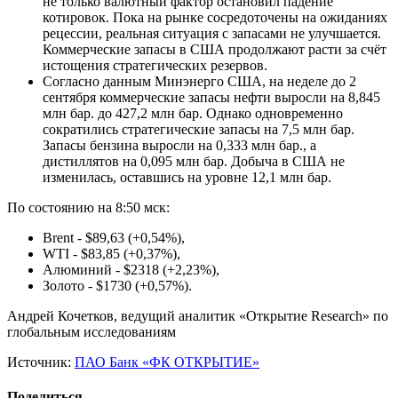
не только валютный фактор остановил падение
котировок. Пока на рынке сосредоточены на ожиданиях
рецессии, реальная ситуация с запасами не улучшается.
Коммерческие запасы в США продолжают расти за счёт
истощения стратегических резервов.
Согласно данным Минэнерго США, на неделе до 2
сентября коммерческие запасы нефти выросли на 8,845
млн бар. до 427,2 млн бар. Однако одновременно
сократились стратегические запасы на 7,5 млн бар.
Запасы бензина выросли на 0,333 млн бар., а
дистиллятов на 0,095 млн бар. Добыча в США не
изменилась, оставшись на уровне 12,1 млн бар.
По состоянию на 8:50 мск:
Brent - $89,63 (+0,54%),
WTI - $83,85 (+0,37%),
Алюминий - $2318 (+2,23%),
Золото - $1730 (+0,57%).
Андрей Кочетков, ведущий аналитик «Открытие Research» по
глобальным исследованиям
Источник:
ПАО Банк «ФК ОТКРЫТИЕ»
Поделиться